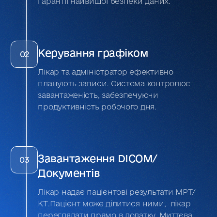
гарантії найвищої безпеки даних.
Керування графіком
02
Лікар та адміністратор ефективно
планують записи. Система контролює
завантаженість, забезпечуючи
продуктивність робочого дня.
Завантаження DICOM/
03
Документів
Лікар надає пацієнтові результати МРТ/
КТ.Пацієнт може ділитися ними, лікар
переглядати прямо в додатку. Миттєва