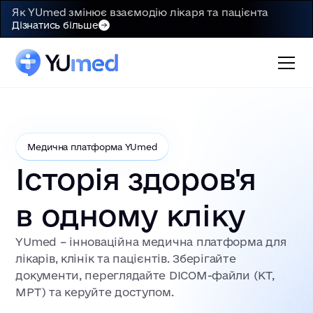
Як YUmed змінює взаємодію лікаря та пацієнта
Дізнатись більше
Медична платформа YUmed
Історія здоров'я
в одному кліку
YUmed – інноваційна медична платформа для
лікарів, клінік та пацієнтів. Зберігайте
документи, переглядайте DICOM-файли (КТ,
МРТ) та керуйте доступом.